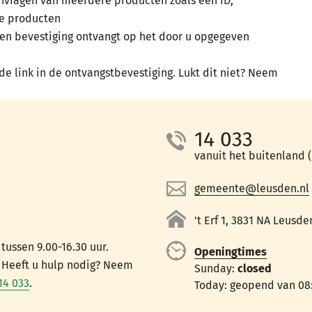
nvragen van meerdere producten zoals een ID,
re producten
een bevestiging ontvangt op het door u opgegeven
 de link in de ontvangstbevestiging. Lukt dit niet? Neem
14 033
vanuit het buitenland (+
gemeente@leusden.nl
't Erf 1, 3831 NA Leusde
ussen 9.00-16.30 uur.
Openingtimes
. Heeft u hulp nodig? Neem
Sunday:
closed
14 033
.
Today: geopend van 08: