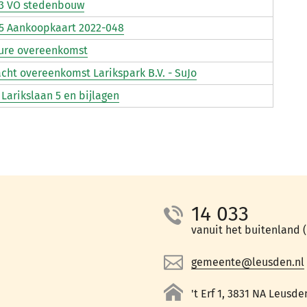
 3 VO stedenbouw
 5 Aankoopkaart 2022-048
ure overeenkomst
cht overeenkomst Larikspark B.V. - SuJo
 Larikslaan 5 en bijlagen
14 033
vanuit het buitenland (+
gemeente@leusden.nl
't Erf 1, 3831 NA Leusde