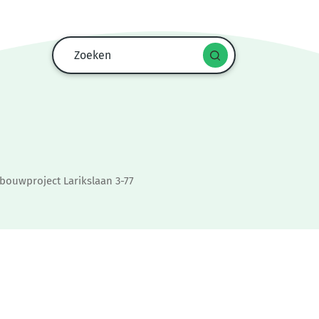
Zoekformulier
Zoeken
Start
spraak
zoekopdracht
bouwproject Larikslaan 3-77