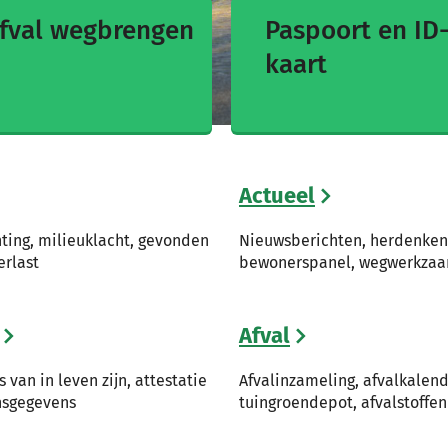
fval wegbrengen
Paspoort en ID
kaart
Actueel
hting, milieuklacht, gevonden
Nieuwsberichten, herdenken 
erlast
bewonerspanel, wegwerkzaa
Afval
s van in leven zijn, attestatie
Afvalinzameling, afvalkalende
nsgegevens
tuingroendepot, afvalstoffenh