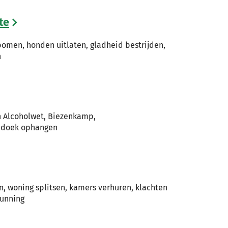
te
men, honden uitlaten, gladheid bestrijden,
n
n Alcoholwet, Biezenkamp,
andoek ophangen
n, woning splitsen, kamers verhuren, klachten
gunning