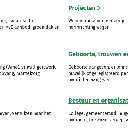
Projecten
ur, isolatieactie
Woningbouw, verkeersprojec
en VvE aanbod, groen dak en
herinrichting wegen
Geboorte, trouwen e
g (Wmo), vrijwilligerswerk,
Geboorte aangeven, erkenn
ropvang, mantelzorg
huwelijk of geregistreerd p
overlijden aangeven
Bestuur en organisat
even, verhuizen naar het
College, gemeenteraad, jeugd
overheid, bezwaar, beroep, a