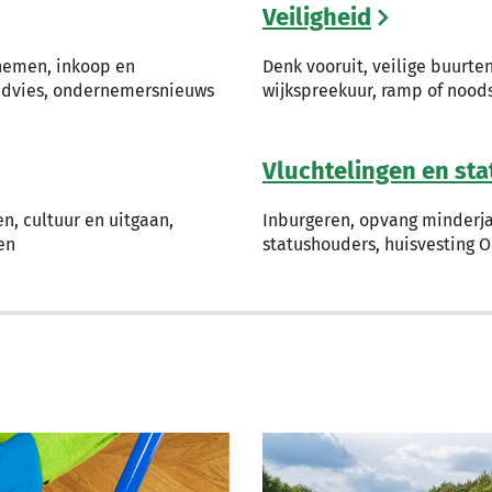
Veiligheid
nemen, inkoop en
Denk vooruit, veilige buurten
advies, ondernemersnieuws
wijkspreekuur, ramp of noods
Vluchtelingen en st
, cultuur en uitgaan,
Inburgeren, opvang minderjar
en
statushouders, huisvesting O