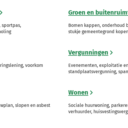
Groen en buitenruim
, sportpas,
Bomen kappen, onderhoud bo
holing
stukje gemeentegrond kope
Vergunningen
eringslening, voorkom
Evenementen, exploitatie e
standplaatsvergunning, sp
Wonen
uwplan, slopen en asbest
Sociale huurwoning, parkere
verhuurder, huisvestingsver