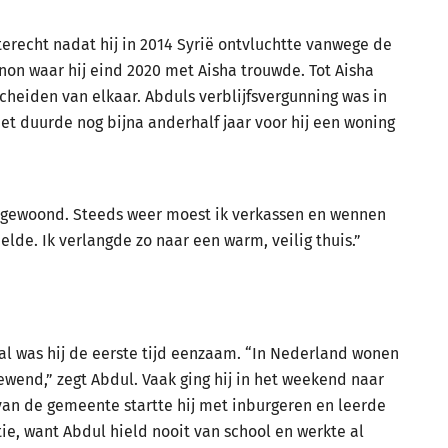
recht nadat hij in 2014 Syrië ontvluchtte vanwege de
anon waar hij eind 2020 met Aisha trouwde. Tot Aisha
heiden van elkaar. Abduls verblijfsvergunning was in
 duurde nog bijna anderhalf jaar voor hij een woning
c’s gewoond. Steeds weer moest ik verkassen en wennen
de. Ik verlangde zo naar een warm, veilig thuis.”
 al was hij de eerste tijd eenzaam. “In Nederland wonen
gewend,” zegt Abdul. Vaak ging hij in het weekend naar
 van de gemeente startte hij met inburgeren en leerde
ie, want Abdul hield nooit van school en werkte al