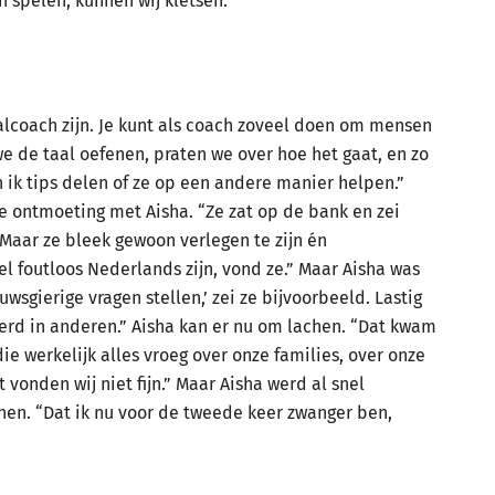
spelen, kunnen wij kletsen.’’
taalcoach zijn. Je kunt als coach zoveel doen om mensen
we de taal oefenen, praten we over hoe het gaat, en zo
ik tips delen of ze op een andere manier helpen.”
e ontmoeting met Aisha. “Ze zat op de bank en zei
. Maar ze bleek gewoon verlegen te zijn én
el foutloos Nederlands zijn, vond ze.” Maar Aisha was
uwsgierige vragen stellen,’ zei ze bijvoorbeeld. Lastig
erd in anderen.” Aisha kan er nu om lachen. “Dat kwam
e werkelijk alles vroeg over onze families, over onze
 vonden wij niet fijn.” Maar Aisha werd al snel
nen. “Dat ik nu voor de tweede keer zwanger ben,