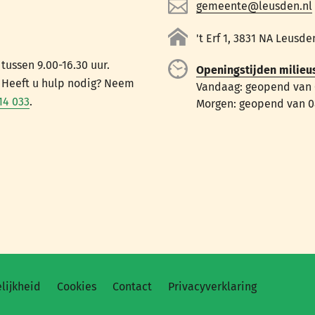
gemeente@leusden.nl
't Erf 1, 3831 NA Leusde
ussen 9.00-16.30 uur.
Openingstijden milieu
. Heeft u hulp nodig? Neem
Vandaag: geopend van 0
14 033
.
Morgen: geopend van 08
lijkheid
Cookies
Contact
Privacyverklaring