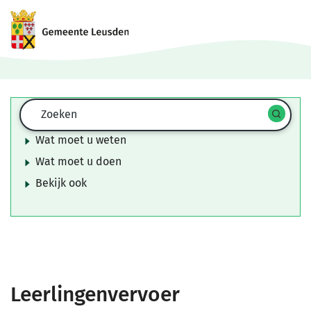
Zoekformulier
Zoeken
Op deze pagina
Start
spra
Wat moet u weten
zoek
Wat moet u doen
Bekijk ook
Leerlingenvervoer