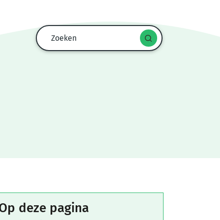
Zoekformulier
Zoeken
Start
spraak
zoekopdracht
Op deze pagina