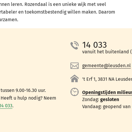
nen leren. Rozendaal is een unieke wijk met veel
rtabeler en toekomstbestendig willen maken. Daarom
uurzamen.
14 033
vanuit het buitenland (+
gemeente@leusden.nl
't Erf 1, 3831 NA Leusde
ussen 9.00-16.30 uur.
Openingstijden milieu
. Heeft u hulp nodig? Neem
Zondag:
gesloten
14 033
.
Vandaag: geopend van 0