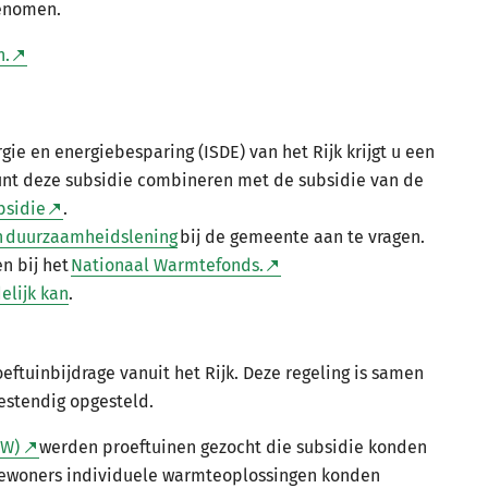
genomen.
n.
ie en energiebesparing (ISDE) van het Rijk krijgt u een
unt deze subsidie combineren met de subsidie van de
bsidie
.
n duurzaamheidslening
bij de gemeente aan te vragen.
n bij het
Nationaal Warmtefonds.
elijk kan
.
ftuinbijdrage vanuit het Rijk. Deze regeling is samen
estendig opgesteld.
AW)
werden proeftuinen gezocht die subsidie konden
 bewoners individuele warmteoplossingen konden