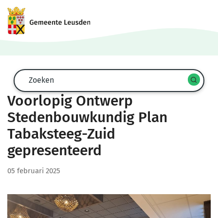
Zoekformulier
Zoeken
Start
spra
Voorlopig Ontwerp
zoek
Stedenbouwkundig Plan
Tabaksteeg-Zuid
gepresenteerd
05 februari 2025